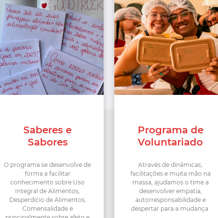
Saberes e
Programa
de
Sabores
Voluntariado
O programa se desenvolve de
Através de dinâmicas,
forma a facilitar
facilitações e muita mão na
conhecimento sobre Uso
massa, ajudamos o time a
Integral de Alimentos,
desenvolver empatia,
Desperdício de Alimentos,
autorresponsabilidade e
Comensalidade e
despertar para a mudança.
principalmente sobre afeto e