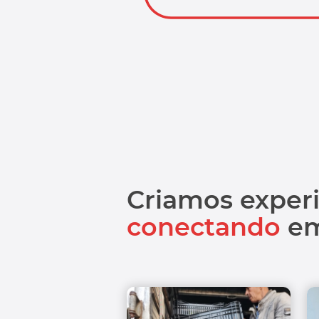
Criamos exper
conectando
em