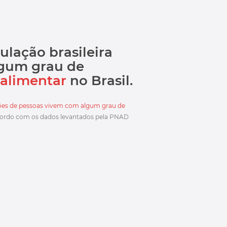
lação brasileira
lgum grau de
 alimentar
no Brasil.
lhões de pessoas vivem com algum grau de
acordo com os dados levantados pela PNAD