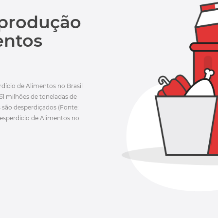
 produção
entos
ício de Alimentos no Brasil
161 milhões de toneladas de
s são desperdiçados (Fonte:
esperdício de Alimentos no