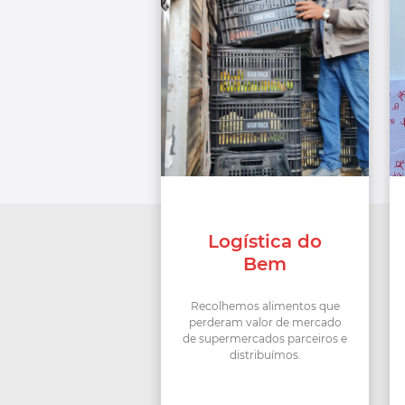
Logística do
Bem
Recolhemos alimentos que
perderam valor de mercado
de supermercados parceiros e
distribuímos.