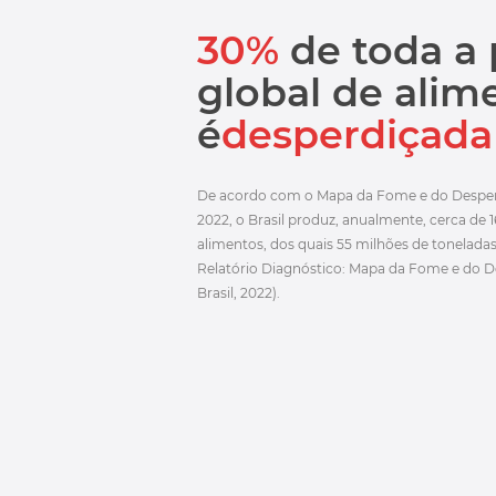
30%
de toda a
global de alim
é
desperdiçada
De acordo com o Mapa da Fome e do Desperd
2022, o Brasil produz, anualmente, cerca de 
alimentos, dos quais 55 milhões de tonelada
Relatório Diagnóstico: Mapa da Fome e do D
Brasil, 2022).