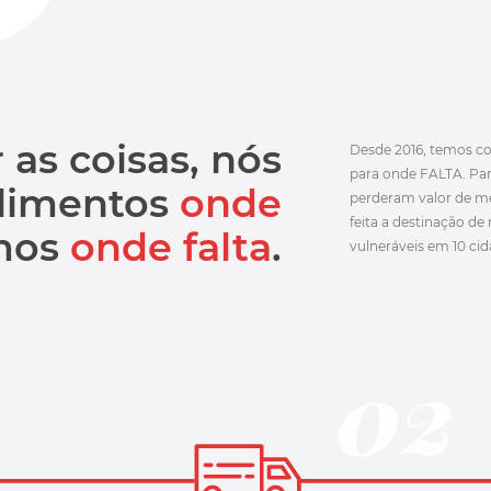
as coisas, nós
Desde 2016, temos c
para onde FALTA. Para
limentos
onde
perderam valor de me
feita a destinação de
mos
onde falta
.
vulneráveis em 10 cida