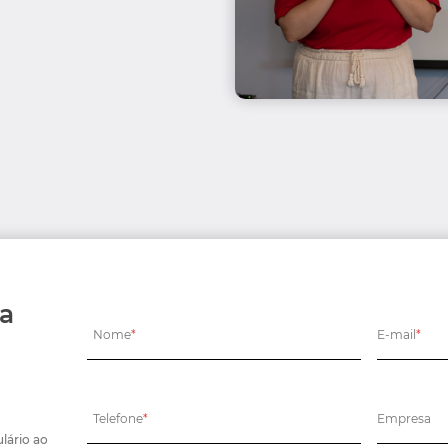
ma
Nome
*
E-mail
*
?
Telefone
*
Empresa
lário ao