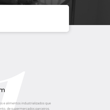
em
s e alimentos industrializados que
nto, de supermercados parceiros.