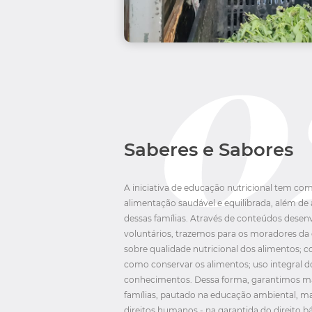
Saberes e Sabores
A iniciativa de educação nutricional tem c
alimentação saudável e equilibrada, além de
dessas famílias. Através de conteúdos desen
voluntários, trazemos para os moradores d
sobre qualidade nutricional dos alimentos; 
como conservar os alimentos; uso integral d
conhecimentos. Dessa forma, garantimos mai
famílias, pautado na educação ambiental, 
direitos humanos - na garantida do direito b