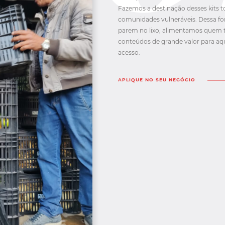
Fazemos a destinação desses kits 
comunidades vulneráveis. Dessa f
parem no lixo, alimentamos quem
conteúdos de grande valor para a
acesso.
APLIQUE NO SEU NEGÓCIO