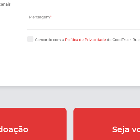
canais
Mensagem
*
Concordo com a
Política de Privacidade
do GoodTruck Bras
doação
Seja v