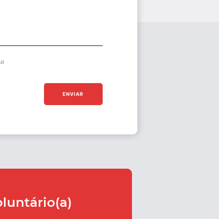
il
ENVIAR
oluntário(a)