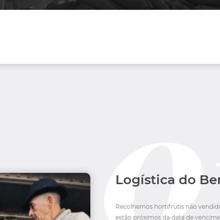
Logística do B
Recolhemos hortifrutis não vendido
estão próximos da data de vencime