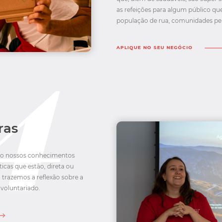
as refeições para algum público que
população de rua, comunidades per
APLIQUE NO SEU NEGÓCIO
ras
mo nossos conhecimentos
icas que estão, direta ou
, trazemos a reflexão sobre a
 voluntariado.