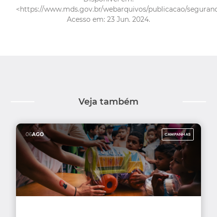
<
https://www.mds.gov.br/webarquivos/publicacao/segura
Acesso em: 23 Jun. 2024.
Veja também
06
AGO
CAMPANHAS