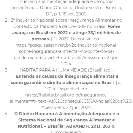
humano à alimentação adequada e dá outras
providências. Diário Oficial da União: seção 1, Brasília,
DF, p. 1, 18 set. 2006.
2º Inquérito Nacional sobre Insegurança Alimentar no
Contexto da Pandemia da Covid-19 no Brasil:
Fome
avança no Brasil em 2022 e atinge 33,1 milhões de
pessoas.
[
l.
], 2022. Disponível em:
https://pesquisassan.net.br/2o-inquerito-nacional-
sobre-inseguranca-alimentar-no-contexto-da-
pandemia-da-covid-19-no-brasil/
. Acesso em: 21 jun.
2024.
HABITAT PARA A HUMANIDADE (Brasil) (ed.).
Entenda as causas da insegurança alimentar e
como garantir o direito à alimentação no Brasil
. [
l.
],
2024. Disponível em:
https://habitatbrasil.org.br/inseguranca-
alimentar/#:~:text=As%20consequ%C3%AAncias%20da%
Acesso em: 22 jun. 2024.
O
Direito
Humano à
Alimentação
Adequada e o
Sistema
Nacional de
Segurança
Alimentar e
Nutricional.
– Brasília: ABRANDH, 2013. 263 p
.
Disponível em: